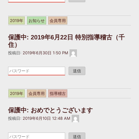
記
事
は
2019年
お知らせ
会員専用
パ
ス
保護中: 2019年6月22日 特別指導稽古（千
ワ
住）
ー
ド
masakatsukai2022@gmail.com
投稿日:
2019年6月30日 1:50 PM
で
保
こ
護
の
さ
記
れ
事
て
は
2019年
会員専用
指導稽古
い
パ
ま
ス
保護中: おめでとうございます
す。
ワ
パ
masakatsukai2022@gmail.com
ー
投稿日:
2019年6月10日 12:48 AM
ス
ド
ワ
で
こ
ー
保
の