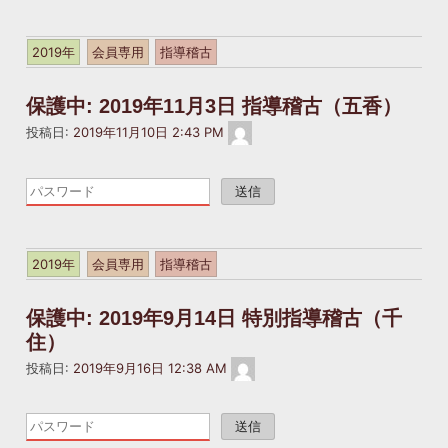
記
事
は
2019年
会員専用
指導稽古
パ
ス
保護中: 2019年11月3日 指導稽古（五香）
ワ
masakatsukai2022@gmail.com
ー
投稿日:
2019年11月10日 2:43 PM
ド
で
こ
保
の
護
記
さ
事
れ
は
2019年
会員専用
指導稽古
て
パ
い
ス
保護中: 2019年9月14日 特別指導稽古（千
ま
ワ
住）
す。
ー
パ
ド
masakatsukai2022@gmail.com
投稿日:
2019年9月16日 12:38 AM
ス
で
ワ
保
こ
ー
護
の
ド
さ