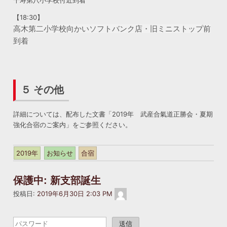
千寿第八小学校付近到着
【18:30】
高木第二小学校向かいソフトバンク店・旧ミニストップ前
到着
５ その他
詳細については、配布した文書「2019年 武産合氣道正勝会・夏期
強化合宿のご案内」をご参照ください。
2019年
お知らせ
合宿
保護中: 新支部誕生
masakatsukai2022@gmail.com
投稿日:
2019年6月30日 2:03 PM
こ
の