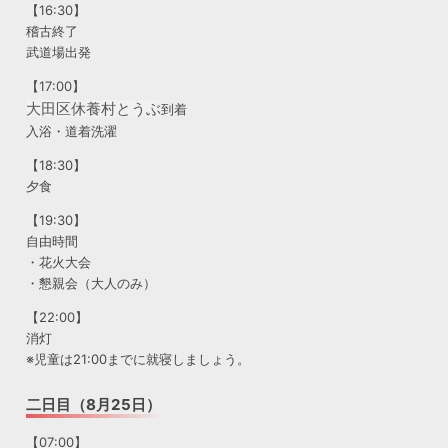
【16:30】
稽古終了
武道場出発
【17:00】
大田区休養村とうぶ
到着
入浴・道着洗濯
【18:30】
夕食
【19:30】
自由時間
・花火大会
・懇親会（大人のみ）
【22:00】
消灯
※児童は21:00までに就寝しましょう。
二日目（8月25日）
【07:00】