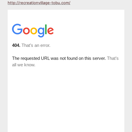
http://recreationvillage-tobu.com/
の
入
力
を
お
願
い
し
ま
す。