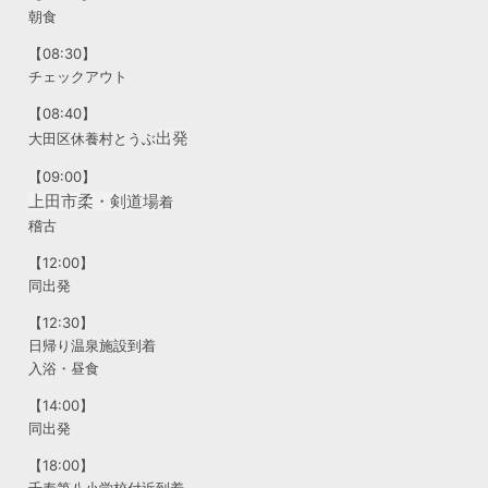
朝食
【08:30】
チェックアウト
【08:40】
出発
大田区休養村とうぶ
【09:00】
上田市柔・剣道場
着
稽古
【12:00】
同出発
【12:30】
日帰り温泉施設到着
入浴・昼食
【14:00】
同出発
【18:00】