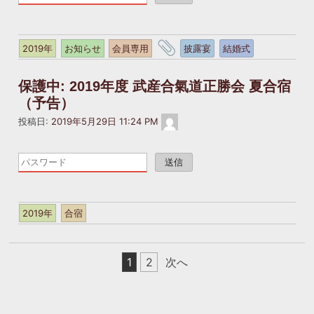
ド
護
記
の
さ
事
入
れ
は
タ
2019年
お知らせ
会員専用
披露宴
結婚式
力
て
パ
グ
を
い
ス
お
保護中: 2019年度 武産合氣道正勝会 夏合宿
ま
ワ
願
す。
ー
（予告）
い
パ
ド
masakatsukai2022@gmail.com
投稿日:
2019年5月29日 11:24 PM
し
ス
で
ま
ワ
保
こ
す。
ー
護
の
ド
さ
記
の
れ
事
入
て
は
2019年
合宿
力
い
パ
を
ま
ス
お
す。
ワ
投
願
1
2
次へ
パ
ー
稿
い
ス
ド
し
の
ワ
で
ま
ー
ペ
保