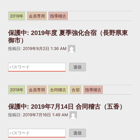
記
の
れ
事
入
て
は
2019年
会員専用
指導稽古
力
い
パ
を
ま
ス
お
保護中: 2019年度 夏季強化合宿（長野県東
す。
ワ
願
パ
御市）
ー
い
ス
ド
masakatsukai2022@gmail.com
投稿日:
2019年9月2日 1:36 AM
し
ワ
で
ま
ー
保
こ
す。
ド
護
の
の
さ
記
入
れ
事
力
て
は
2019年
会員専用
合同稽古
合宿
指導稽古
を
い
パ
お
ま
ス
願
保護中: 2019年7月14日 合同稽古（五香）
す。
ワ
い
パ
masakatsukai2022@gmail.com
ー
投稿日:
2019年7月16日 1:49 AM
し
ス
ド
ま
ワ
で
こ
す。
ー
保
の
ド