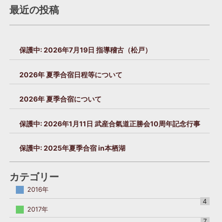
す。
ド
ー
最近の投稿
護
の
ジ
さ
入
れ
送
力
て
り
を
保護中: 2026年7月19日 指導稽古（松戸）
い
お
ま
願
す。
2026年 夏季合宿日程等について
い
パ
し
ス
ま
2026年 夏季合宿について
ワ
す。
ー
保護中: 2026年1月11日 武産合氣道正勝会10周年記念行事
ド
の
入
保護中: 2025年夏季合宿 in本栖湖
力
を
カテゴリー
お
願
2016年
い
4
し
2017年
ま
7