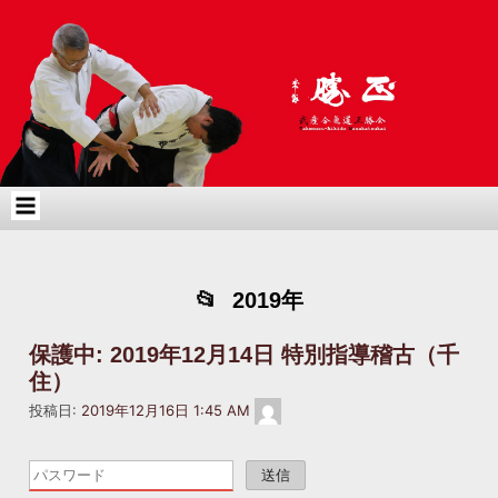
コ
Skip
Skip
Skip
ン
to
to
to
テ
BLOCK-
BLOCK-
NAV_MENU-
ン
3
6
3
ツ
へ
ス
キ
ッ
プ
2019年
保護中: 2019年12月14日 特別指導稽古（千
住）
masakatsukai2022@gmail.com
投稿日:
2019年12月16日 1:45 AM
こ
の