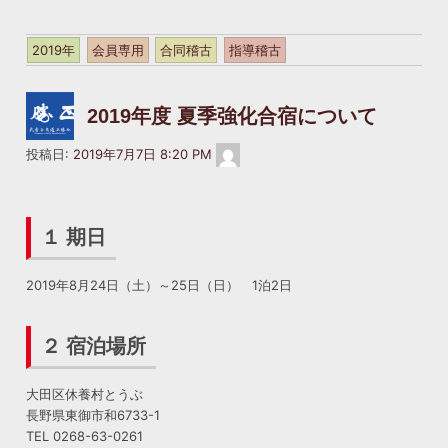
護
記
の
さ
事
入
れ
は
2019年
会員専用
合同稽古
指導稽古
力
て
パ
を
い
ス
お
ま
ワ
2019年度 夏季強化合宿について
願
す。
ー
い
パ
ド
masakatsukai2022@gmail.com
投稿日:
2019年7月7日 8:20 PM
し
ス
で
ま
ワ
保
す。
ー
護
ド
１ 期日
さ
の
れ
入
て
2019年8月24日（土）～25日（日） 1泊2日
力
い
を
ま
お
す。
２ 宿泊場所
願
パ
い
ス
大田区休養村とうぶ
し
ワ
長野県東御市和6733-1
ま
ー
TEL 0268-63-0261
す。
ド