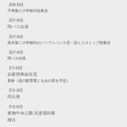
【06:50】
千寿第八小学校付近集合
【07:00】
同バス出発
【07:30】
高木第二小学校向かいソフトバンク店・旧ミニストップ前集合
【07:40】
同バス出発
【11:00】
自家用車組合流
昼食（道の駅雷電くるみの里を予定）
【12:30】
同出発
【13:00】
東御中央公園 武道場到着
稽古